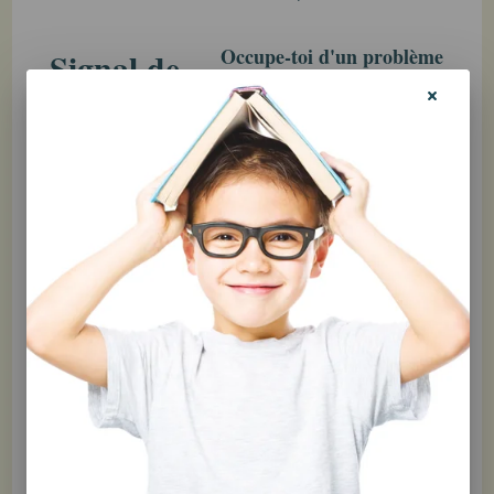
Occupe-toi d'un problème
Signal de
à la fois.
Lorsque tu es
stress #6.
stressé, tu peux avoir
l'impression que rien ne va
Le stress te donne
dans ta vie. Il peut aussi
l'impression que
arriver que tu perdes de
ta vie entière est
vue ce qui a causé ton
un ÉNORME
stress au départ. Prends
problème.
le temps d'analyser le
problème calmement. Une
fois que tu as nommé le
problème, tu peux trouver
des solutions plus
facilement.