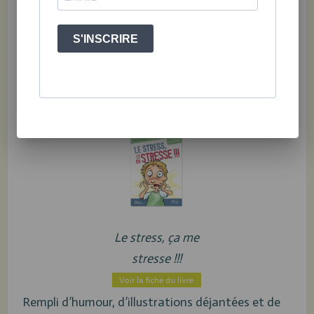
S'INSCRIRE
Découvre tout plein d'autres
stratégies pour gérer ton stress :
Le stress, ça me
stresse !!!
Rempli d’humour, d’illustrations déjantées et de