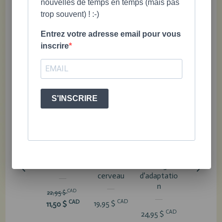
nouvelles de temps en temps (mais pas
trop souvent) ! :-)
Midi trucs_Respiration-Formes.pdf
Document :
Entrez votre adresse email pour vous
inscrire
PRODUITS RECOMMANDÉS
S'INSCRIRE
Mission
Cartons
75 trucs et
Affiche d
méditation
Pause
stratégies
retour a
cerveau
d'adaptatio
calme
n
CAD
22,95 $
CAD
CA
CAD
19,95 $
11,95 $
11,50 $
CAD
24,95 $