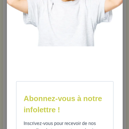
respiration profonde ? Lorsque tu te sens stressé ou dépassé dans
certaines situations, essaie cette technique de retour au calme en
Tiré du livre «
75
utilisant ton doigt pour suivre la forme proposée.
trucs & stratégies d'adaptation pour composer avec le stress,
l'anxiété et la colère
».
Ce produit est bel et bien disponible !
Abonnez-vous à notre
Téléchargez la fiche gratuite en
infolettre !
cliquant sur le lien ci-dessous.
Inscrivez-vous pour recevoir de nos