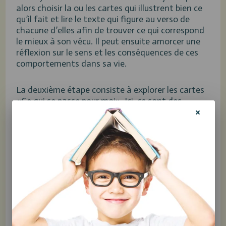
alors choisir la ou les cartes qui illustrent bien ce
qu’il fait et lire le texte qui figure au verso de
chacune d’elles afin de trouver ce qui correspond
le mieux à son vécu. Il peut ensuite amorcer une
réflexion sur le sens et les conséquences de ces
comportements dans sa vie.
La deuxième étape consiste à explorer les cartes
«Ce qui se passe pour moi». Ici, ce sont des
phrases qui aident à exprimer ce que traduisent
les comportements dommageables, et donc à
nommer avec davantage d’acuité les émotions,
les désirs, les besoins, les espoirs et les pensées du
jeune qui vit des difficultés. Que disent les
comportements? Que reflètent-ils? Un besoin de
partir loin de ses problèmes? La nécessité de
changer la douleur de place? Le souhait que l’on
remarque sa souffrance? Un besoin de liberté?
Plusieurs pensées sont proposées, et, encore ici,
des explications plus approfondies permettent de