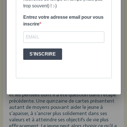
que c’est en son pouvoir d’essayer de nouvelles
trop souvent) ! :-)
façons de se réguler.
Entrez votre adresse email pour vous
inscrire
Midi30 : C’est de là que vient le
nom de l’outil!
Amélie : Oui! Ce que l’on souhaite, c’est d’inviter
S'INSCRIRE
le jeune à tenter un changement, et donc à
amorcer un VIRAGE vers des stratégies
d’autorégulation plus saines et mieux adaptées.
La troisième série de cartes, les «Moyens
d’autorégulation», présente différentes manières
de combler les besoins ou d’exprimer les émotions
et les pensées dont il a été question dans l’étape
précédente. Une quinzaine de cartes présentent
autant de moyens pouvant aider le jeune à
s’apaiser, à s’ancrer plus solidement dans ses
valeurs et à atteindre ses objectifs de vie plus
efficacement. Le jeune peut alors choisir ce qu’il a