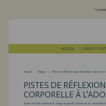
* Livra
ACCUEIL
LIVRES ET OUT
Accueil
Blogue
Pistes de réflexion pour développer une saine i
PISTES DE RÉFLEXIO
CORPORELLE À L'AD
Santé mentale adolescents
Image corporelle
Estime de soi
Intimidation