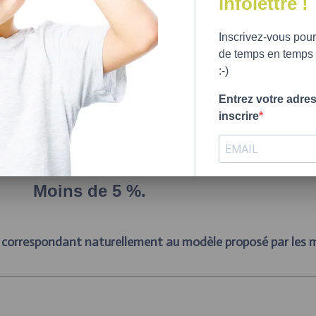
infolettre !
Inscrivez-vous pour
de temps en temps (
déterminant dans l’établissement d’une saine image corporelle, particulièr
:-)
ulement trois minutes
de visionnement de photos envoyant un idéal de 
Entrez votre adre
ement ?
inscrire
Moins de 5 %.
S'INSCRIRE
 correspondant naturellement au modèle proposé par les 