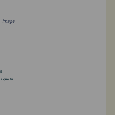
e image
it
es que tu