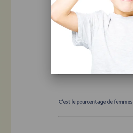
Les traits de personnalité
Les expériences interpersonnelles
La socialisation : ce dernier facteur 
chez les jeunes. Savais-tu qu’après
se
notre humeur est influencée négativ
C'est le pourcentage de femmes