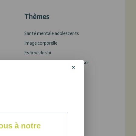
Thèmes
Santé mentale adolescents
Image corporelle
Estime de soi
Intimidation / affirmation de soi
us à notre