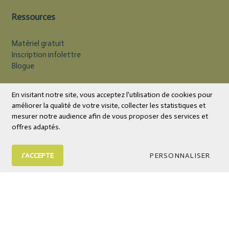
Ressources
Matériel gratuit
Inscription infolettre
Blogue
Devise
CAD
En visitant notre site, vous acceptez l'utilisation de cookies pour
améliorer la qualité de votre visite, collecter les statistiques et
mesurer notre audience afin de vous proposer des services et
offres adaptés.
J'ACCEPTE
PERSONNALISER
© 2026 Éditions Midi Trente | Livres et outils psychoéducatifs
Tous droits réservés.
Boutique en ligne
par Panierdachat™