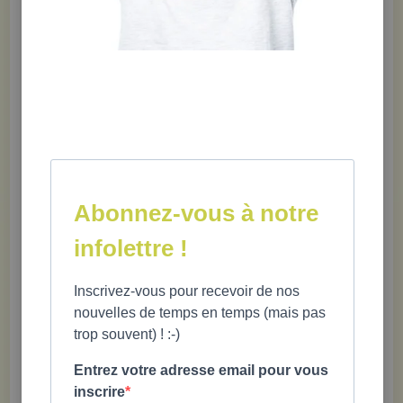
des réseaux sociaux, les diètes et les interdits alimentaires,
l’alimentation intuitive, les troubles des conduites
alimentaires, la diversité corporelle et, bien sûr, l’acceptation
de l’image corporelle.
Abonnez-vous à notre
infolettre !
Marie-Michèle Ricard,
psychoéducatrice, psychothérapeute
5,5 X 8" ; 128 pages; 12 ans et plus; ISBN 978-2-924804-51-3
Inscrivez-vous pour recevoir de nos
nouvelles de temps en temps (mais pas
trop souvent) ! :-)
Entrez votre adresse email pour vous
inscrire