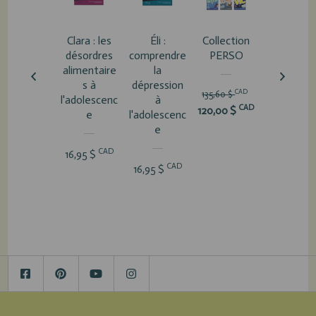
Clara : les
Éli :
Collection
Vic :
désordres
comprendre
PERSO
l'anxiété 
alimentaire
la
performa
s à
dépression
e à
CAD
135,60 $
l'adolescenc
à
l'adolesce
CAD
120,00 $
e
l'adolescenc
e
e
CAD
CA
16,95 $
16,95 $
CAD
16,95 $