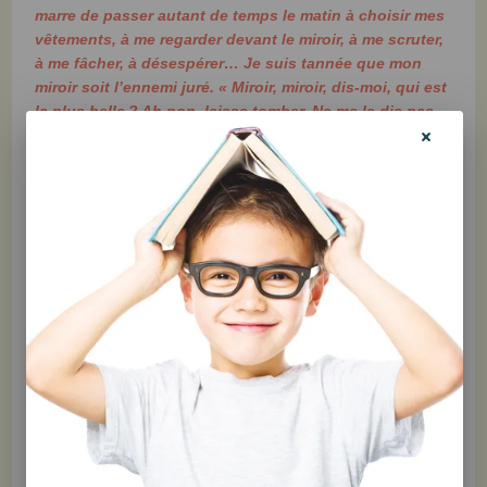
marre de passer autant de temps le matin à choisir mes
vêtements, à me regarder devant le miroir, à me scruter,
à me fâcher, à désespérer… Je suis tannée que mon
miroir soit l’ennemi juré. « Miroir, miroir, dis-moi, qui est
la plus belle ? Ah non, laisse tomber. Ne me le dis pas.
»☹Bon, ça y est, j’ai une boule dans la gorge. Mes
yeux se remplissent d’eau. Quand je me regarde devant
le miroir, je me sens moche. Il y a une petite voix
fatigante qui me dit que rien ne va. « Ça, ça et ça… trop
gros, trop mou, trop croche ». Plus je me regarde, plus
je me sens triste. Mais qu’est-ce qui m’arrive ?
Ce nouveau guide pratique destiné aux adolescentes et aux
adolescents a pour objectif de favoriser le développement
d’une saine image corporelle. Rédigé à la manière d’un
journal personnel, il aborde plusieurs thèmes essentiels de
manière concrète et inspirante. Entre autres sujets :
l’insatisfaction corporelle, le discours envers soi, l’idéal
culturel de beauté, la théorie du poids génétique, la pleine
conscience corporelle, les distorsions cognitives, l’influence