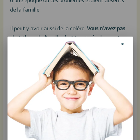
d’une époque où ces problèmes étaient absents
de la famille.
Il peut y avoir aussi de la colère.
Vous n’avez pas
choisi la maladie, elle s’est immiscée dans votre
vie
, et maintenant elle prend beaucoup de place.
Le découragement
Guérir prend du temps. Plus ou moins de temps,
cela dépend des personnes. Parfois, le parcours
s’écoule en mois, mais souvent en années.
Certains jours, on vit de l’espoir, et d’autres jours,
du découragement. C’est normal. C’est pourquoi
il est important de s’entourer de gens pour nous
épauler. Parce qu’il y a des moments où on peut