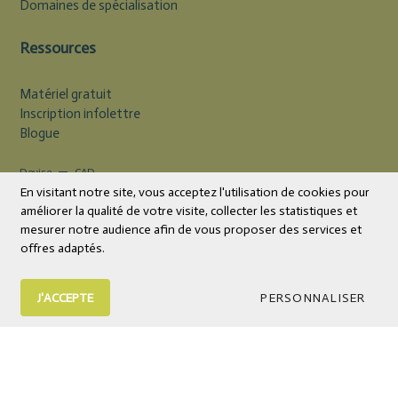
Domaines de spécialisation
Ressources
Matériel gratuit
Inscription infolettre
Blogue
Devise
CAD
En visitant notre site, vous acceptez l'utilisation de cookies pour
améliorer la qualité de votre visite, collecter les statistiques et
mesurer notre audience afin de vous proposer des services et
offres adaptés.
J'ACCEPTE
PERSONNALISER
© 2026 Éditions Midi Trente | Livres et outils psychoéducatifs
Tous droits réservés.
Boutique en ligne
par Panierdachat™