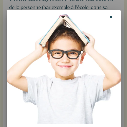
de la personne (par exemple à l’école, dans sa
famille, dans sa communauté). Les professionnels
et professionnelles sont formés pour tenir
compte de ces différentes variables et de
l’influence qu’elles pourraient exercer sur la
performance.
Ce n’est qu’à partir de cette interprétation que
peut être confirmée ou infirmée la présence d’une
douance intellectuelle. Comme mentionné
précédemment, une évaluation complète doit
être effectuée. Celle-ci permet de bien
comprendre le fonctionnement et le
cheminement particulier de la personne.