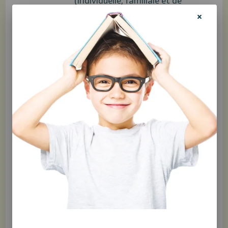
(individuelle, familiale et de
groupe). Elle a notamment cocréé
un groupe d’intervention pour les
enfants doué·e·s, dont elle fait
encore la coanimation, et elle agit
régulièrement à titre de
conférencière sur divers sujets liés
à la douance intellectuelle. Tout au
long de son parcours, elle a eu la
chance de travailler au sein de
centres de services scolaires, de
CLSC et de centres en
réadaptation et de
pédopsychiatrie. Elle pratique
désormais dans une clinique