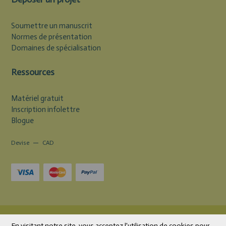
Soumettre un manuscrit
Normes de présentation
Domaines de spécialisation
Ressources
Matériel gratuit
Inscription infolettre
Blogue
Devise
CAD
© 2026 Éditions Midi Trente | Livres et outils psychoéducatifs
En visitant notre site, vous acceptez l'utilisation de cookies pour