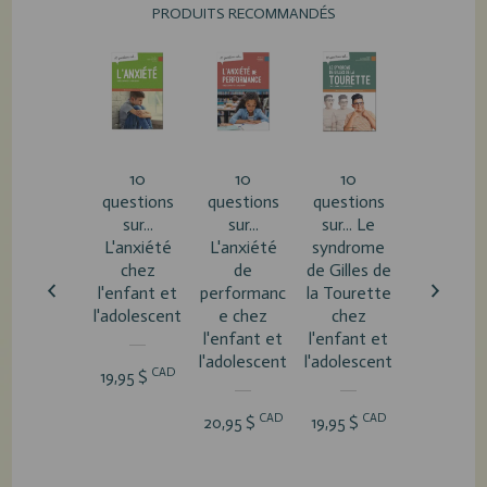
PRODUITS RECOMMANDÉS
10
10
10
Vic :
questions
questions
questions
l'anxiété 
sur...
sur...
sur... Le
performa
L'anxiété
L'anxiété
syndrome
e à
chez
de
de Gilles de
l'adolesce
l'enfant et
performanc
la Tourette
e
l'adolescent
e chez
chez
l'enfant et
l'enfant et
CA
16,95 $
l'adolescent
l'adolescent
CAD
19,95 $
CAD
CAD
20,95 $
19,95 $