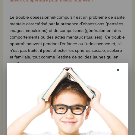
Mieux comprendre pour mieux intervenir
Le trouble obsessionnel-compulsif est un problème de santé
mentale caractérisé par la présence d’obsessions (pensées,
images, impulsions) et de compulsions (généralement des
comportements ou des actes mentaux ritualisés). Ce trouble
apparaît souvent pendant l’enfance ou l’adolescence et, s’il
n’est pas traité, il peut affecter les sphères sociale, scolaire
et familiale, tout comme l’estime de soi des jeunes qui en
souffrent.
Il peut être très difficile d’observer la détresse d’un jeune qui
est envahi par le TOC. Comment l’aider à s’apaiser ? Faut-il
imposer des limites au jeune qui procède à des rituels
compulsifs ? Est-il utile d’aménager l’environnement pour
limiter sa détresse ? Bref, comment intervenir de manière
sensible et efficace ? Voilà quelques-unes des questions qui
seront abordées dans cet ouvrage complet, qui permettra
de mieux comprendre les symptômes, les facteurs
déclencheurs, les facteurs de maintien et les traitements
disponibles.