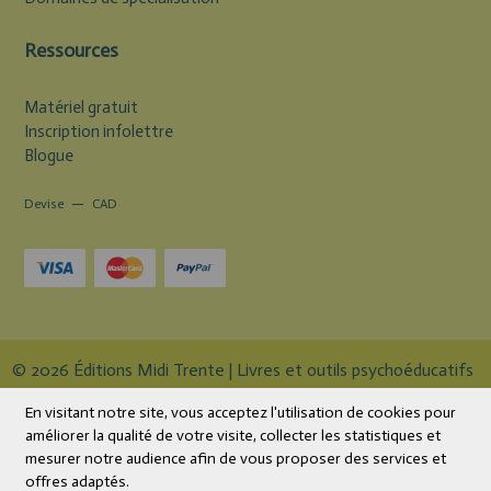
Ressources
Matériel gratuit
Inscription infolettre
Blogue
Devise
CAD
© 2026 Éditions Midi Trente | Livres et outils psychoéducatifs
Tous droits réservés.
En visitant notre site, vous acceptez l'utilisation de cookies pour
améliorer la qualité de votre visite, collecter les statistiques et
Boutique en ligne
par Panierdachat™
mesurer notre audience afin de vous proposer des services et
offres adaptés.