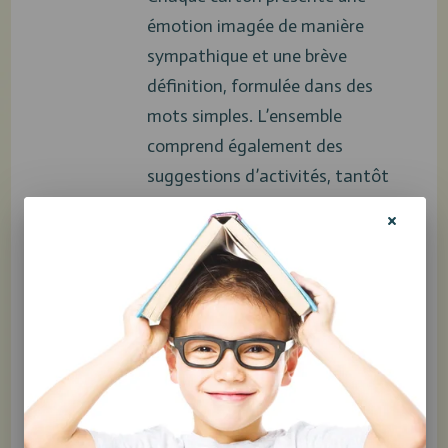
émotion imagée de manière
sympathique et une brève
définition, formulée dans des
mots simples. L’ensemble
comprend également des
suggestions d’activités, tantôt
ludiques, tantôt orientées vers
l’intervention psychoéducative.
Celles-ci faciliteront
l’apprentissage tout en offrant
l’occasion aux enfants de
développer leur intelligence
émotionnelle.
L'empathie expliquée aux