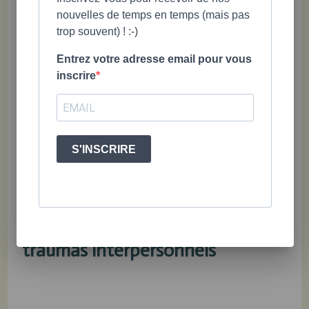
prendre des précautions
nouvelles de temps en temps (mais pas
trop souvent) ! :-)
universelles visant à être
sensibles à cette réalité
Entrez votre adresse email pour vous
inscrire
(Hodas, 2005).
S'INSCRIRE
2. Complexité des conséquences
résultant de l’exposition aux
traumas interpersonnels