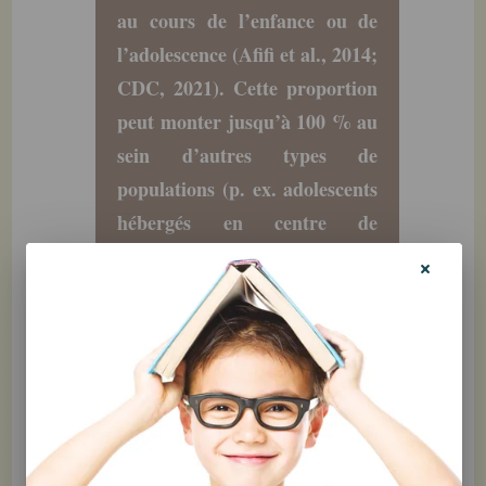
au cours de l’enfance ou de
l’adolescence (Afifi et al., 2014;
CDC, 2021). Cette proportion
peut monter jusqu’à 100 % au
sein d’autres types de
populations (p. ex. adolescents
hébergés en centre de
réadaptation; Collin- Vézina et
al., 2011). De plus, les traumas
interpersonnels sont rarement
vécus de façon isolée. La
plupart des gens qui vivent ce
genre de traumas en vivent
plus d’un type, et ce, à