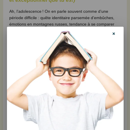
et exceptionnel que tu es!)
Ah, l’adolescence ! On en parle souvent comme d’une
période difficile : quête identitaire parsemée d’embûches,
émotions en montagnes russes, tendance à se comparer
aux autres (la plupart du temps désavantageusement),
manque de confiance en soi et, disons-le, propension à
paniquer devant les problèmes et les choix difficiles. Mais
est-ce vraiment obligé de se passer ainsi ?
Le guide pratique proposé ici a pour objectif d’amener
l’adolescent à mieux se connaître, à développer son sens
critique et à affiner ses habiletés d’auto-observation. Des
conseils et des stratégies concrètes l’aideront à cultiver des
attitudes positives (comme l’ouverture, la curiosité et la
flexibilité) mais, surtout, à saisir l’importance de passer à
l’action. Espérons qu’il se sentira alors mieux équipé pour
faire face aux aléas de la vie et… pour composer avec les
turbulences de l’adolescence !
Un outil concret pour aider l’adolescent à…