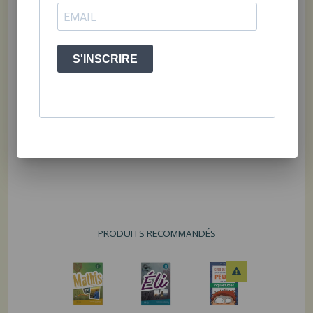
les sensations défavorables causées par certaines turbulences et
d'autre part, afin de se donner les moyens de maximiser leur
potentiel. Ce livre, c'est un peu la carte dont tout adolescent a
besoin afin de trouver le chemin qui mène au trésor. »
S'INSCRIRE
- Jonathan Riopel, coach certifié et co-fondateur d’
Ados Coaching
PRODUITS RECOMMANDÉS