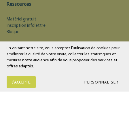
Ressources
Matériel gratuit
Inscription infolettre
Blogue
Devise
CAD
En visitant notre site, vous acceptez l'utilisation de cookies pour
améliorer la qualité de votre visite, collecter les statistiques et
mesurer notre audience afin de vous proposer des services et
offres adaptés.
J'ACCEPTE
PERSONNALISER
© 2026 Éditions Midi Trente | Livres et outils psychoéducatifs
Tous droits réservés.
Boutique en ligne
par Panierdachat™