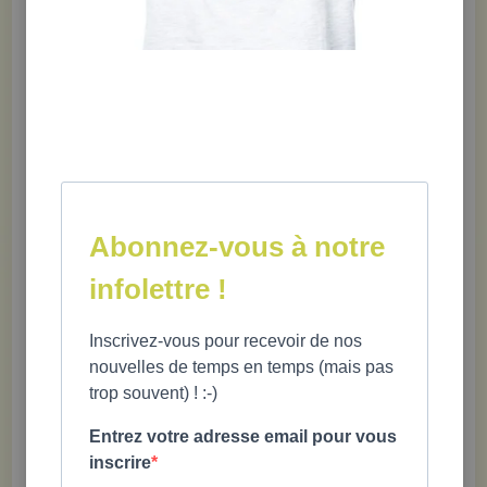
« Surfer » sur les vagues émotionnelles
Gérer le stress et les crises (et rebondir)
Composer avec les incertitudes et les obstacles
Apprendre à bien vivre avec lui-même et avec les autres
Abonnez-vous à notre
infolettre !
Isabelle Geninet
et
Amélie Seidah,
Ph. D, psychologues
Inscrivez-vous pour recevoir de nos
136 pages; 6 X 9" ; 12 ans et plus ; 978-2-923827-84-1
nouvelles de temps en temps (mais pas
trop souvent) ! :-)
Entrez votre adresse email pour vous
« Je demande à tous mes nouveaux clients de se procurer ce livre et
inscrire
de l'ouvrir de façon aléatoire, au besoin. D'une part pour diminuer