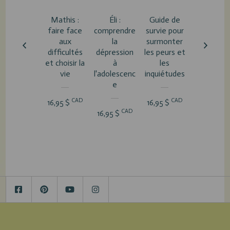
Mathis :
Éli :
Guide de
Après le
faire face
comprendre
survie pour
choc
aux
la
surmonter
difficultés
dépression
les peurs et
CA
19,95 $
et choisir la
à
les
vie
l'adolescenc
inquiétudes
e
CAD
CAD
16,95 $
16,95 $
CAD
16,95 $