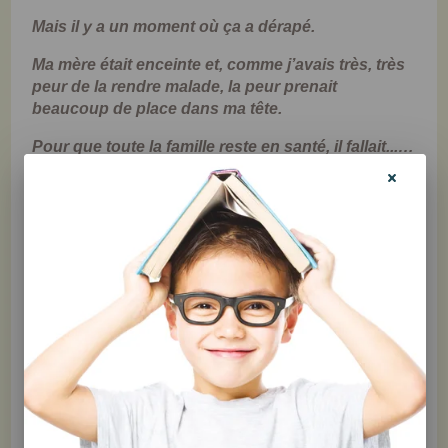
Mais il y a un moment où ça a dérapé.
Ma mère était enceinte et, comme j’avais très, très
peur de la rendre malade, la peur prenait
beaucoup de place dans ma tête.
Pour que toute la famille reste en santé, il fallait...…
Que je me lave les mains en entrant à la maison, et
à plusieurs occasions, avec quatre pompes de
savon, pendant au moins quatre minutes;
Que je lave mes cahiers avant de les rentrer dans
la maison;
Que j’utilise des ustensiles de la maison à la
cafétéria;
Que je ne touche pas les poignées de porte à
l’école ou les abreuvoirs au gymnase;
Que j’évite d’aller à la toilette à l’école;