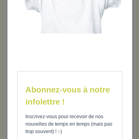
Que je ne touche pas le chat... »
Écrit et illustré avec finesse et sensibilité par Charlotte
Parent, cet album rassurera les jeunes qui vivent avec
un trouble obsessionnel-compulsif (TOC): ils ne sont
ni « fous » ni « bizarres », mais ils peuvent trouver des
stratégies pour mieux composer avec leurs difficultés.
Une section psychoéducative sur le TOC écrite par la
Dre Marie-Claude Potvin-Girard complète cet ouvrage
au propos à la fois informatif et réconfortant.
Abonnez-vous à notre
infolettre !
Charlotte Parent, autrice et illustratrice et Marie-Claude Potvin-Girard,
pédopsychiatre; 72 pages; 10 ans +; 978-2-925213-33-8
Inscrivez-vous pour recevoir de nos
nouvelles de temps en temps (mais pas
trop souvent) ! :-)