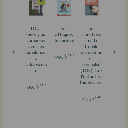
TOUT
Les
10
Le stres
savoir pour
attaques
questions
post-
composer
de panique
sur... Le
traumatiq
avec les
trouble
e
turbulences
obsessionn
CAD
22,95 $
à
el-
CA
22,95 $
l'adolescenc
compulsif
e
(TOC) chez
l'enfant et
l'adolescent
CAD
19,95 $
CAD
21,95 $