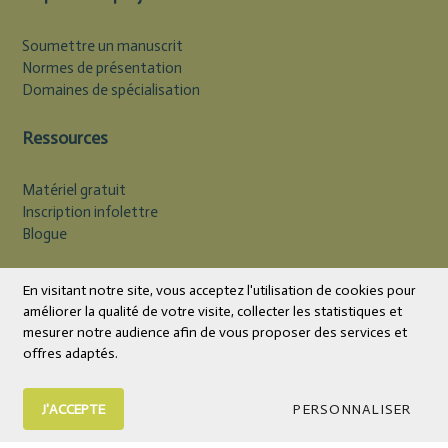
Soumettre un manuscrit
Normes de présentation
Domaines de spécialisation
Ressources
Matériel gratuit
Inscription infolettre
Blogue
Devise
CAD
En visitant notre site, vous acceptez l'utilisation de cookies pour
améliorer la qualité de votre visite, collecter les statistiques et
mesurer notre audience afin de vous proposer des services et
offres adaptés.
J'ACCEPTE
PERSONNALISER
© 2026 Éditions Midi Trente | Livres et outils psychoéducatifs