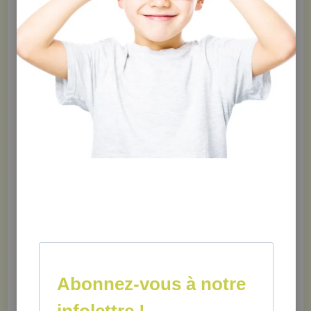
important. C’est moi qui alerte ton corps quand tu
es en danger. Le hic, c’est que j’en fais parfois un
peu trop. Eh oui, il arrive que je m’énerve pour
presque rien! Heureusement, tu peux m’aider à me
calmer.
C’est une amygdale tout à fait rigolote qui est en
vedette dans cet album illustré! Les enfants y
découvriront le rôle que joue cette petite structure du
cerveau dans leurs réactions de peur et d’anxiété. Ils
apprendront également des techniques simples pour
se détendre et s’apaiser.
Cet ouvrage neuroéducatif amusant a été conçu pour
aider les enfants à mieux comprendre le
fonctionnement de leur cerveau. Ils y découvriront des
techniques simples pour mieux composer avec les
situations potentiellement anxiogènes. Les adultes y
trouveront également des conseils pour accompagner
Abonnez-vous à notre
leurs petits curieux dans cet apprentissage essentiel.
infolettre !