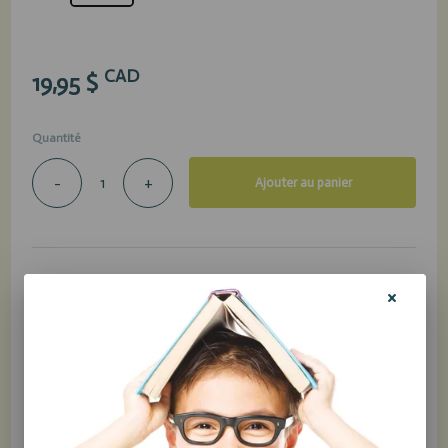
CAD
19,95 $
Quantité
-
+
Ajouter au panier
Partager
Entraîne ton cerveau!
Salut! C’est moi, ta formidable amygdale! Je suis
dans ton cerveau. Tu ne me connais peut-être pas
encore, mais j’accomplis un travail super