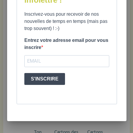
Inscrivez-vous pour recevoir de nos
nouvelles de temps en temps (mais pas
Anna Housley Juster, illustrations de Cynthia Cliff.
trop souvent) ! :-)
8,5 X 8,5"; 48 pages; 6 ans et plus; ISBN 978-2-925213-71-0
Entrez votre adresse email pour vous
inscrire
S'INSCRIRE
PRODUITS RECOMMANDÉS
Ton
Cartons des
Cartons
100