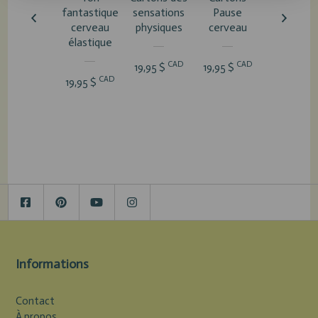
fantastique
sensations
Pause
milliards 
cerveau
physiques
cerveau
neurone
élastique
CAD
CAD
CA
19,95 $
19,95 $
16,95 $
CAD
19,95 $
Informations
Contact
À propos