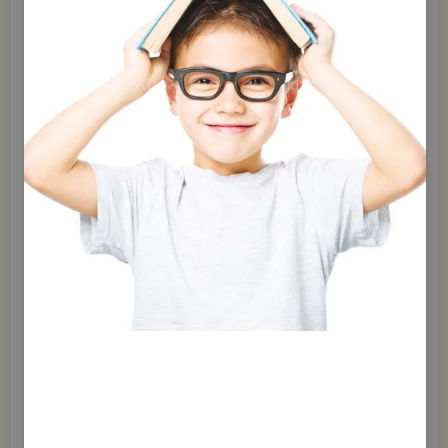
Cliques, gangs, clans ou bandes… peu importe comment tu
les appelles, si ces groupes te donnent du fil à retordre,
sache que tu n’es pas seul.
Pour plusieurs jeunes, faire ou ne pas faire partie de la
gang, là est la question! Ils se sentent « rejets » s’ils n’en
font pas partie, mais il y a des règles à suivre pour y être
admis. Pourquoi se soumettre à de telles contraintes entre
amis? Tu peux créer des amitiés sincères et durables sans
tous ces chichis!
Si les cliques te donnent le tournis, tu viens de trouver le
livre parfait pour t’aider à mieux gérer les situations sociales,
à bien t’entendre avec les autres en étant amical et
respectueux et, le plus important, à avoir le courage d’être
toi-même.
Ce guide pratique et sympathique est rempli d’une
foule de trucs et de conseils utiles pour…
Reconnaître une amitié véritable (indices : pas
d’exclusion, pas de rejet)