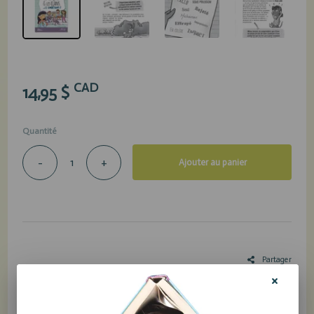
CAD
14,95 $
Quantité
-
+
Ajouter au panier
Partager
Le courage d'être SOI!