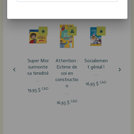
PRODUITS RECOMMANDÉS
Super Moi
Attention :
Socialemen
Non à
surmonte
Estime de
t génial !
l'intimidat
sa timidité
soi en
n
constructio
CAD
16,95 $
n
CAD
CA
19,95 $
16,95 $
CAD
16,95 $