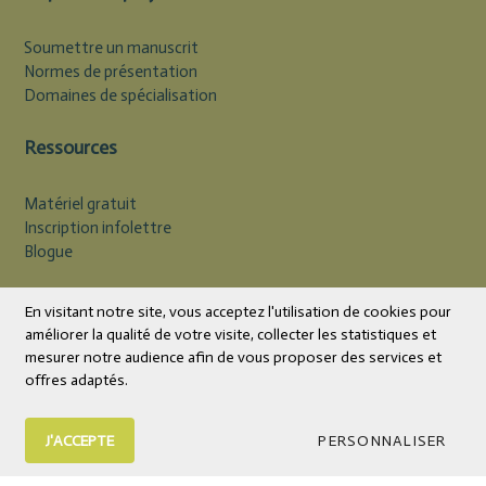
Soumettre un manuscrit
Normes de présentation
Domaines de spécialisation
Ressources
Matériel gratuit
Inscription infolettre
Blogue
Devise
CAD
En visitant notre site, vous acceptez l'utilisation de cookies pour
améliorer la qualité de votre visite, collecter les statistiques et
mesurer notre audience afin de vous proposer des services et
offres adaptés.
J'ACCEPTE
PERSONNALISER
© 2026 Éditions Midi Trente | Livres et outils psychoéducatifs