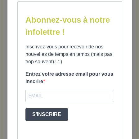
Te faire et garder de bons amis (10 trucs
presque infaillibles !)
Abonnez-vous à notre
Quitter une clique ou un clan qui ne te fait pas
de bien
infolettre !
Gérer les cliques en ligne
Inscrivez-vous pour recevoir de nos
nouvelles de temps en temps (mais pas
trop souvent) ! :-)
Entrez votre adresse email pour vous
Trevor Romain et Elizabeth Verdick
inscrire
5,25 X 7" ; 8 ans et plus ; 112 pages; ISBN 978-2-924804-33-9
S'INSCRIRE