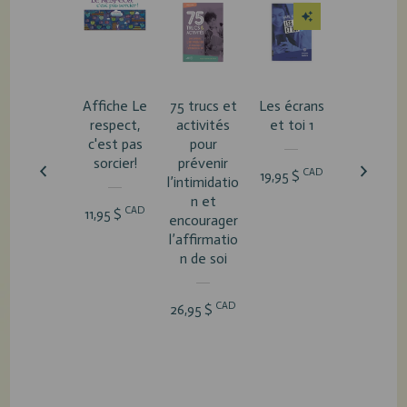
Affiche Le
75 trucs et
Les écrans
Les écran
respect,
activités
et toi 1
et toi 2
c'est pas
pour
sorcier!
prévenir
CAD
CA
19,95 $
19,95 $
l’intimidatio
n et
CAD
11,95 $
encourager
l’affirmatio
n de soi
CAD
26,95 $