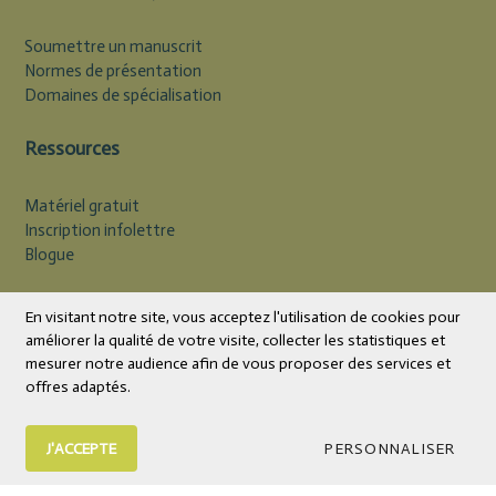
Soumettre un manuscrit
Normes de présentation
Domaines de spécialisation
Ressources
Matériel gratuit
Inscription infolettre
Blogue
Devise
CAD
En visitant notre site, vous acceptez l'utilisation de cookies pour
améliorer la qualité de votre visite, collecter les statistiques et
mesurer notre audience afin de vous proposer des services et
offres adaptés.
J'ACCEPTE
PERSONNALISER
© 2026 Éditions Midi Trente | Livres et outils psychoéducatifs