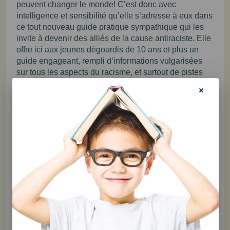
peuvent changer le monde! C’est donc avec
intelligence et sensibilité qu’elle s’adresse à eux dans
ce tout nouveau guide pratique sympathique qui les
invite à devenir des alliés de la cause antiraciste. Elle
offre ici aux jeunes dégourdis de 10 ans et plus un
guide engageant, rempli d’informations vulgarisées
sur tous les aspects du racisme, et surtout de pistes
concrètes pour les aider à enrichir leurs habiletés
relationnelles, tout en cultivant des valeurs
d’ouverture, de curiosité et de respect.
Aperçu des objectifs :
Se questionner sur les injustices en lien avec la
couleur de la peau, les origines ou la culture
Comprendre les mots racisme, privilège, préjugé,
discrimination, micro-agression et
intersectionnalité
Réfléchir aux manières de faire face aux situations
de racisme ou de discrimination
Devenir une personne alliée de la cause