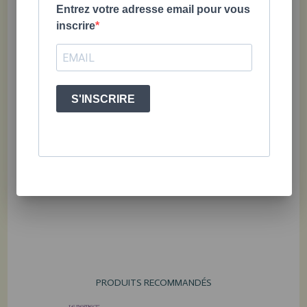
Entrez votre adresse email pour vous
inscrire
S'INSCRIRE
Héléna Bouzi
, psychoéducatrice
COLLECTION #demain
112 pages; 5,5 X 8"; 10 ans et plus; ISBN 978-2-925213-89-5
PRODUITS RECOMMANDÉS