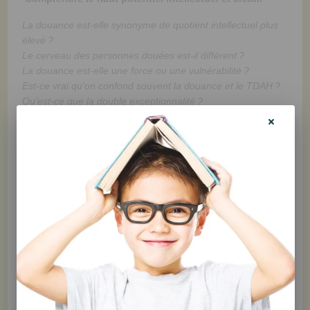
La douance est-elle synonyme de quotient intellectuel plus
élevé ?
Le cerveau des personnes douées est-il différent ?
La douance est-elle une force ou une vulnérabilité ?
Est-ce vrai qu’on confond souvent la douance et le TDAH ?
Qu’est-ce que la double exceptionnalité ?
Si vous avez déjà rencontré un enfant clairement particulier,
qui semble avoir une capacité d’apprentissage
exceptionnelle; un enfant à l’énergie et à la créativité
débordantes, qui se distingue par son regard et son langage
d’adulte, mais aussi par sa lucidité, ses intérêts complexes,
ses questionnements incessants et son imagination hors
normes, peut-être étiez-vous en présence d’un enfant doué
ou doublement exceptionnel.
Mais qu’est-ce que la douance au juste ? Qu’entend-on par
haut potentiel intellectuel et créatif ? À ce jour, très peu de
livres permettent de faire le point sur ces sujets qui,
pourtant, soulèvent une multitude de questions et de