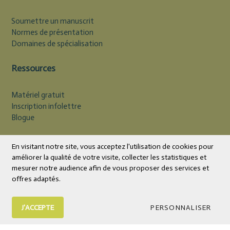
Soumettre un manuscrit
Normes de présentation
Domaines de spécialisation
Ressources
Matériel gratuit
Inscription infolettre
Blogue
Devise
CAD
En visitant notre site, vous acceptez l'utilisation de cookies pour
améliorer la qualité de votre visite, collecter les statistiques et
mesurer notre audience afin de vous proposer des services et
offres adaptés.
J'ACCEPTE
PERSONNALISER
© 2026 Éditions Midi Trente | Livres et outils psychoéducatifs