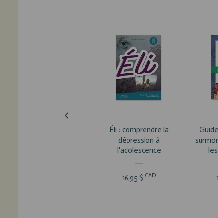
VOIR LE PRODUIT
VOI
Éli : comprendre la
Guide
dépression à
surmon
l'adolescence
le
CAD
16,95 $