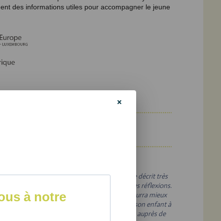
ent des informations utiles pour accompagner le jeune
, D. Ps., psychologue
BN 978-2-924804-39-1
vre. Je l'ai trouvé magnifique. La première partie décrit très
n jeune adolescent dans son quotidien et dans ses réflexions.
us à notre
ivre est approprié à tous. Autant le jeune qui pourra mieux
est pas seul, autant le parent qui voudra aider son enfant à
ité, autant un professionnel qui voudra en parler auprès de