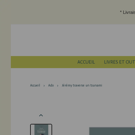
* Livra
ACCUEIL
LIVRES ET OUT
Accueil
Ado
Jérémy traverse un tsunami