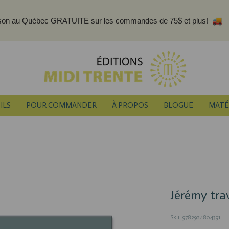
ison au Québec GRATUITE sur les commandes de 75$ et plus!
ILS
POUR COMMANDER
À PROPOS
BLOGUE
MATÉ
Jérémy tra
Sku: 9782924804391