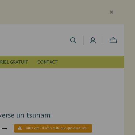
RIEL GRATUIT
CONTACT
verse un tsunami
Faites vite ! Il n'en reste que quelques-uns !