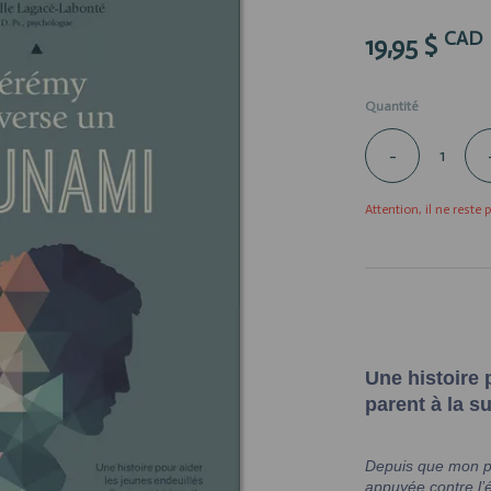
CAD
19,95 $
Quantité
-
Attention, il ne reste 
Une histoire 
parent à la s
Depuis que mon pè
appuyée contre l’