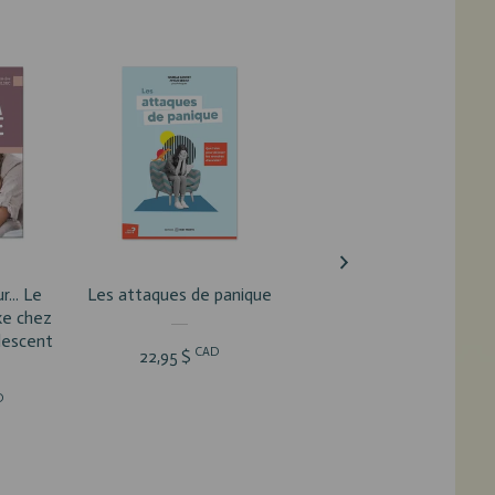
DUIT
VOIR LE PRODUIT
VOIR LE PRODUIT
r... Le
Les attaques de panique
Virage
xe chez
olescent
CAD
CAD
22,95 $
31,95 $
D