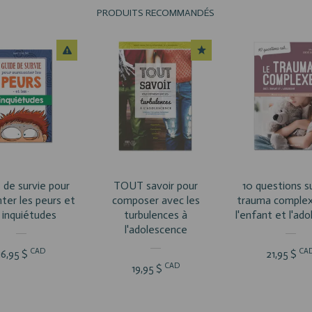
PRODUITS RECOMMANDÉS
R LE PRODUIT
VOIR LE PRODUIT
VOIR LE PRO
 de survie pour
TOUT savoir pour
10 questions su
ter les peurs et
composer avec les
trauma comple
s inquiétudes
turbulences à
l'enfant et l'ad
l'adolescence
CAD
CA
16,95 $
21,95 $
CAD
19,95 $