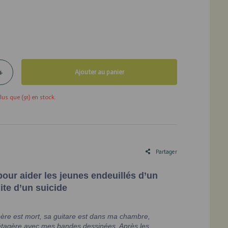
+
Ajouter au panier
plus que (91) en stock.
Partager
pour aider les jeunes endeuillés d’un
uite d’un suicide
re est mort, sa guitare est dans ma chambre,
étagère avec mes bandes dessinées. Après les