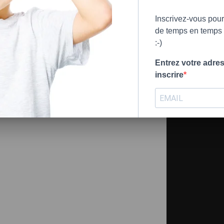
toute
— Julie Boulr
Inscrivez-vous pour
de temps en temps (
:-)
«
Les passages de
éclairants et sur
Entrez votre adre
—
Monique Séguin
inscrire
psychoé
S'INSCRIRE