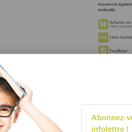
trouveront égalem
endeuillé.
Camille Lagacé-Labonté
6 X 9"; 144 pages; IS
« J'ai dévoré ce li
bien la réalité d'u
Abonnez-vo
Je trouve que ce l
comprendre qu'il n'
infolettre !
traverser la réal