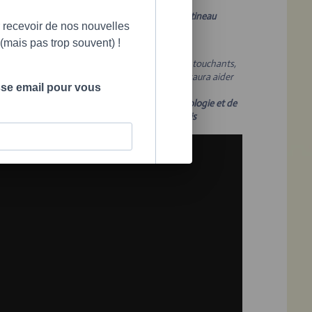
 clientèle traversant un deuil après suicide.»
ice, intervenante au Centre Inter-Section de Gatineau
 recevoir de nos nouvelles
mais pas trop souvent) !
 discussions entre Jérémy et sa mère sont très touchants,
tout pédagogiques. Je suis certaine que ce livre saura aider
sse email pour vous
plusieurs jeunes et leur famille.
»
, , Ph.D. professeur au département de psychologie et de
ducation à l'Université du Québec en Outaouais