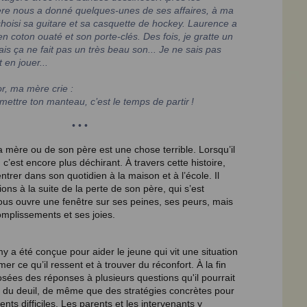
ère nous a donné quelques-unes de ses affaires, à ma
choisi sa guitare et sa casquette de hockey. Laurence a
en coton ouaté et son porte-clés. Des fois, je gratte un
is ça ne fait pas un très beau son... Je ne sais pas
 en jouer...
r, ma mère crie :
ettre ton manteau, c’est le temps de partir !
• • •
a mère ou de son père est une chose terrible. Lorsqu’il
, c’est encore plus déchirant. À travers cette histoire,
ntrer dans son quotidien à la maison et à l’école. Il
ions à la suite de la perte de son père, qui s’est
ous ouvre une fenêtre sur ses peines, ses peurs, mais
omplissements et ses joies.
my a été conçue pour aider le jeune qui vit une situation
er ce qu’il ressent et à trouver du réconfort. À la fin
osées des réponses à plusieurs questions qu'il pourrait
 du deuil, de même que des stratégies concrètes pour
nts difficiles. Les parents et les intervenants y