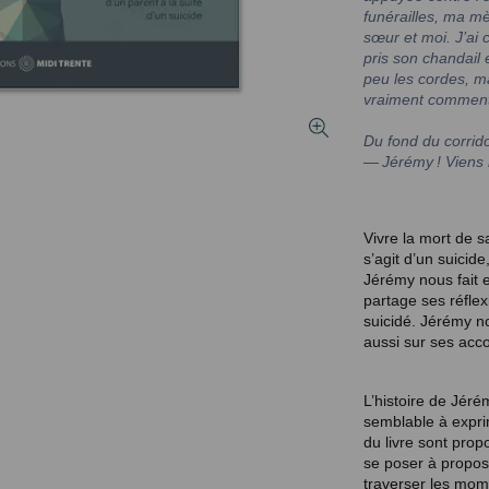
funérailles, ma m
sœur et moi. J’ai 
pris son chandail 
peu les cordes, ma
vraiment comment
Du fond du corrido
— Jérémy ! Viens m
Vivre la mort de s
s’agit d’un suicide
Jérémy nous fait e
partage ses réflex
suicidé. Jérémy n
aussi sur ses acc
L’histoire de Jéré
semblable à exprim
du livre sont prop
se poser à propos
traverser les mome