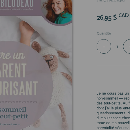
Sku: 9782925213482
CAD
26,95 $
Quantité
-
Je ne cours pas un 
non-sommeil — repré
des tout-petits. Au
dont j’ai le plus en
questionnements, d’
d’impuissance chez 
tome de ma nouvelle
parentalité sécuris