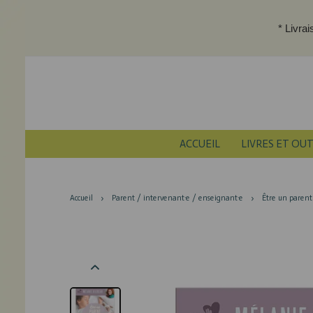
* Livra
ACCUEIL
LIVRES ET OUT
Accueil
Parent / intervenant·e / enseignant·e
Être un parent 