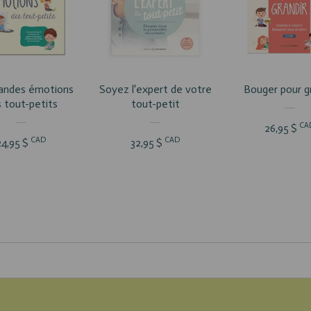
R LE PRODUIT
VOIR LE PRODUIT
VOIR LE PRO
randes émotions
Soyez l'expert de votre
Bouger pour g
 tout-petits
tout-petit
CA
26,95 $
CAD
CAD
24,95 $
32,95 $