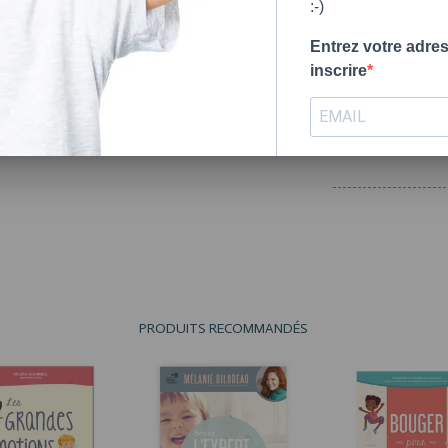
:-)
Entrez votre adre
inscrire
Mélanie Bilodeau
, psych
COLLECTION PARENTA
7,5 X 9"; 132 pages; I
S'INSCRIRE
PRODUITS RECOMMANDÉS