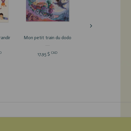
DUIT
VOIR LE PRODUIT
VOIR LE PRODUIT
randir
Mon petit train du dodo
Duo Dodo
D
CAD
CAD
17,95 $
44,90 $