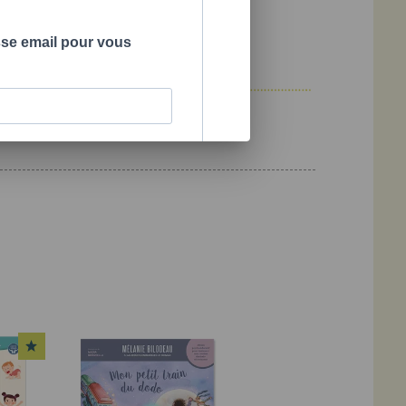
sse email pour vous
oéducatrice spécialisée en périnatalité et petite enfance
LITÉ SÉCURISANTE
SBN
978-2-925213-48-2