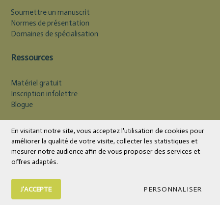
Soumettre un manuscrit
Normes de présentation
Domaines de spécialisation
Ressources
Matériel gratuit
Inscription infolettre
Blogue
Devise
CAD
En visitant notre site, vous acceptez l'utilisation de cookies pour
améliorer la qualité de votre visite, collecter les statistiques et
mesurer notre audience afin de vous proposer des services et
offres adaptés.
J'ACCEPTE
PERSONNALISER
© 2026 Éditions Midi Trente | Livres et outils psychoéducatifs
Tous droits réservés.