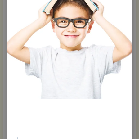
Partager
Ce produit est bel et bien disponible !
Téléchargez la fiche gratuite en
cliquant sur le lien ci-dessous.
Certificat_AntiGRRR.pdf
Document :