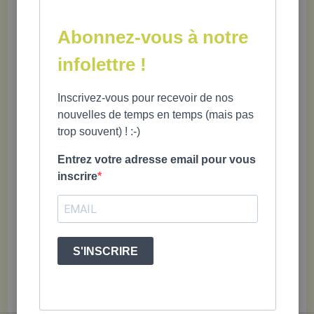
PRODUITS RECOMMANDÉS
Abonnez-vous à notre
infolettre !
Inscrivez-vous pour recevoir de nos
Guide
Les
GRRR!!!
Fantastiq
nouvelles de temps en temps (mais pas
d'entraînem
Enfants
Comment
Moi calm
trop souvent) ! :-)
ent pour
Volcans
surmonter
sa colèr
apprivoiser
ta colère //
Entrez votre adresse email pour vous
son lion
Nouvelle
inscrire
CAD
CA
22,95 $
19,95 $
édition
CAD
19,95 $
CAD
14,95 $
S'INSCRIRE