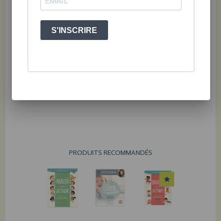
Emmanuelle Dumas
,
psychoéducatrices
S'INSCRIRE
Illustrations de Nadia Berghella
Album jeunesse; 8,5 X 8,5"; 24
pages; ISBN
978-2-925213-
78-9
PRODUITS RECOMMANDÉS