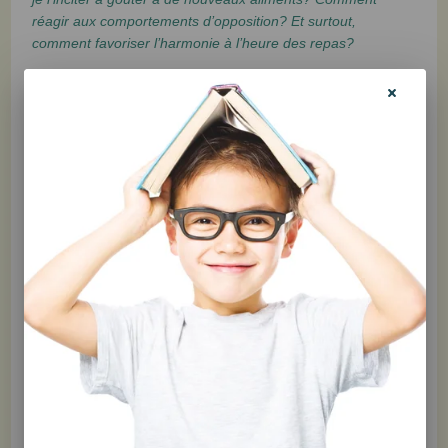
réagir aux comportements d’opposition? Et surtout,
comment favoriser l’harmonie à l’heure des repas?
Dans
Être un parent sécurisant: l'alimentation du tout-
petit
, Mélanie s’appuie sur les principes de la parentalité
sécurisante et de l’alimentation sensible aux besoins du
tout-petit pour offrir des réponses concrètes à toutes ces
questions, et plus encore. Il va sans dire que certaines
croyances seront légèrement bousculées au passage, et
que certains parents devront peut-être revoir leur propre
relation à l’alimentation. Mais comme c’est fait avec
bienveillance et humour, on ne saurait en vouloir à notre
psychoéducatrice préférée de nous faire réfléchir un peu!
En complément, l’album psychoéducatif
Bon appétit, les
amis!
a été conçu pour encourager les tout-petits à
apprivoiser la nouveauté et à être à l’écoute de leurs
besoins. Le plaisir de manger est au cœur de cet ouvrage
magnifiquement illustré, qui comprend également des
stratégies positives pour instaurer un climat sécurisant et