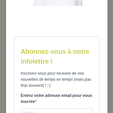
pour favoriser le développement d’une saine relation avec
l’alimentation.
Vous trouverez dans le duo:
Être un parent
sécurisant:
l'alimentation du tout-
Abonnez-vous à notre
petit
infolettre !
Mélanie Bilodeau
,
psychoéducatrice spécialisée en
périnatalité et petite enfance
Inscrivez-vous pour recevoir de nos
7 X 9"; 132 pages;
nouvelles de temps en temps (mais pas
ISBN
978-2-925213-79-6
trop souvent) ! :-)
Entrez votre adresse email pour vous
Bon ap
péti
t, les amis!
inscrire
Mélanie Bilodeau
et
L
aurence-