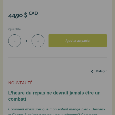
CAD
44,90 $
Quantité
-
+
Ajouter au panier
Partager
NOUVEAUTÉ
L’heure du repas ne devrait jamais être un
combat!
Comment m’assurer que mon enfant mange bien?
Devrais-
je l’inciter à goûter à de nouveaux aliments?
Comment