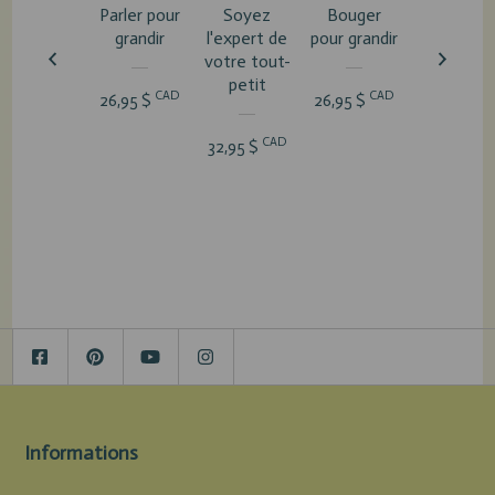
Parler pour
Soyez
Bouger
Être un
grandir
l'expert de
pour grandir
parent
votre tout-
sécurisant
petit
Le somme
CAD
CAD
26,95 $
26,95 $
du tout-
petit
CAD
32,95 $
CA
26,95 $
Informations