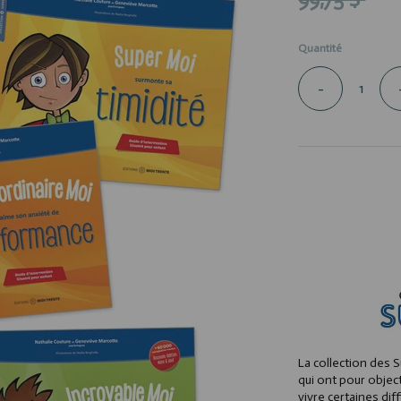
Quantité
-
La collection des 
qui ont pour object
vivre certaines diff