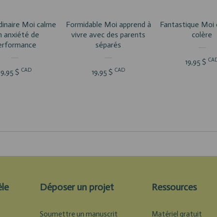
dinaire Moi calme
Formidable Moi apprend à
Fantastique Moi 
n anxiété de
vivre avec des parents
colère
erformance
séparés
CA
19,95 $
CAD
CAD
19,95 $
19,95 $
èle
Déposer un projet
Ressources
Soumettre un manuscrit
Matériel gratuit