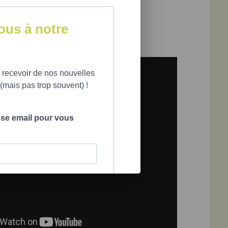
A.
et
Geneviève Marcotte, Ph. D.,
psychologues
a Berghella
us à notre
 à 12 ans
 recevoir de nos nouvelles
mais pas trop souvent) !
sse email pour vous