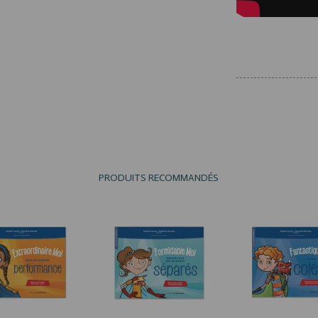
colère, anxiété, anxiete, colere, cal
de performance, anxiété de performan
comportemental,approche cognitive
PRODUITS RECOMMANDÉS
R LE PRODUIT
VOIR LE PRODUIT
VOIR LE PRO