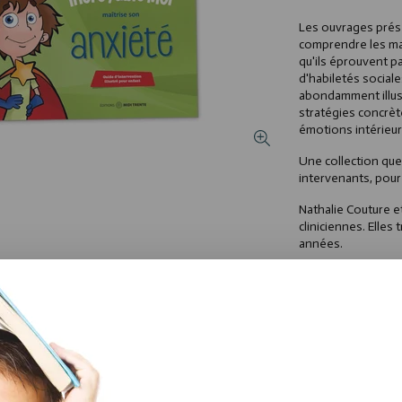
Les ouvrages prése
comprendre les ma
qu'ils éprouvent pa
d'habiletés social
abondamment illust
stratégies concrète
émotions intérieu
Une collection que
intervenants, pour 
Nathalie Couture 
cliniciennes. Elle
années.
Titres de la collect
Super Moi surm
Extraordinaire
Formidable Moi
Fantastique Mo
Incroyable Moi