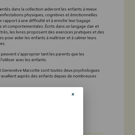
ntés dans la collection aideront les enfants à mieux
nifestations physiques, cognitives et émotionnelles
r rapport à une difficulté et à enrichir leur bagage
es et comportementales. Écrits dans un langage clair et
rés, les livres proposent des exercices pratiques et des
s pour aider les enfants à maîtriser et à calmer leurs
res.
 peuvent s'approprier tant les parents que les
l'utiliser avec les enfants.
et Geneviève Marcotte sont toutes deux psychologues
s travaillent auprès des enfants depuis de nombreuses
ion :
onte sa timidité
 Moi calme son anxiété de performance
 apprend à vivre avec des parents séparés
i calme sa colère
 maîtrise son anxiété