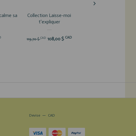
calme sa
Collection Laisse-moi
Collection PERSO
t'expliquer
CAD
CAD
120,00 $
135,60 $
D
CAD
CAD
108,00 $
119,70 $
Devise
CAD