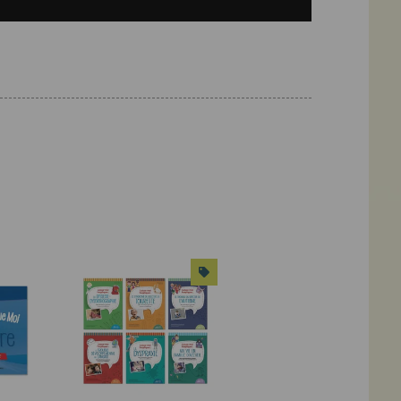
mer, gestion, timidité, divorce, divorcés, performance, angoisse, trouble d'anxiete, troubles d'anxiété, angoisse
ce, esprit compétitif, peur de l'échec, peur d'échouer, peurs, émotions, gestion des émotions, cognitivo-
DUIT
VOIR LE PRODUIT
VOIR LE PRODUIT