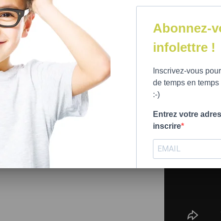
Nathalie Couture, M. 
Illustrations de Nadi
Abonnez-vo
48 pages ; 9 X 7,5" ; 6
infolettre !
Inscrivez-vous pour
de temps en temps (
:-)
Entrez votre adre
inscrire
S'INSCRIRE