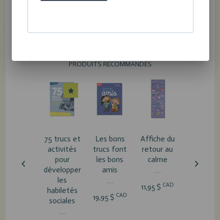
PRODUITS RECOMMANDÉS
75 trucs et
Les bons
Affiche du
Wow, c'e
activités
trucs font
retour au
moi!
pour
les bons
calme
développer
amis
CA
19,95 $
les
CAD
11,95 $
habiletés
CAD
19,95 $
sociales