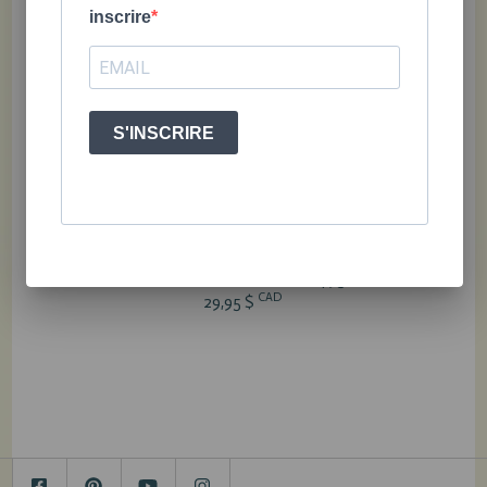
inscrire
Guide
L'opposition
GRRR!!!
Fantastiq
d'entraînem
: ces
Comment
Moi calm
S'INSCRIRE
ent pour
enfants qui
surmonter
sa colèr
apprivoiser
vous en
ta colère //
son lion
font voir de
Nouvelle
CA
19,95 $
toutes les
édition
couleurs!
CAD
19,95 $
CAD
14,95 $
CAD
29,95 $