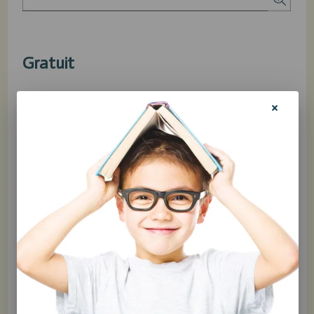
Gratuit
Produit non disponible à l'achat en ligne
Partager
Ce produit est bel et bien disponible !
Téléchargez la fiche (en PDF) ci-dessous.
Tiré du livre
L'opposition : ces enfants qui vous en font
voir de toutes les couleurs!