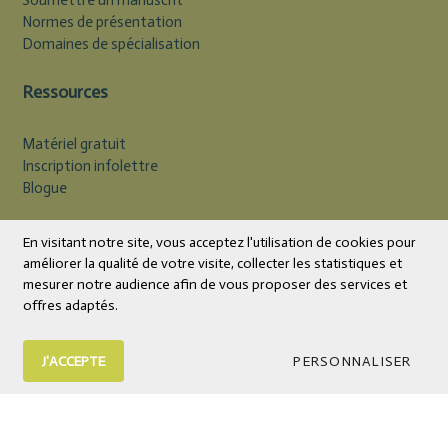
Soumettre un manuscrit
Normes de présentation
Domaines de spécialisation
Ressources
Matériel gratuit
Inscription infolettre
Blogue
Devise
CAD
En visitant notre site, vous acceptez l'utilisation de cookies pour
améliorer la qualité de votre visite, collecter les statistiques et
mesurer notre audience afin de vous proposer des services et
offres adaptés.
J'ACCEPTE
PERSONNALISER
© 2026 Éditions Midi Trente | Livres et outils psychoéducatifs
Tous droits réservés.