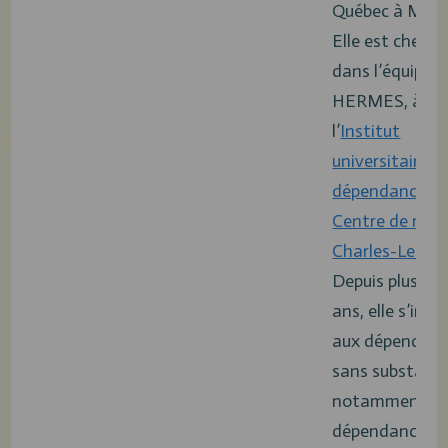
Québec à Mont
Elle est cherc
dans l’équipe
HERMES, à
l’
Institut
universitaire su
dépendances
e
Centre de rech
Charles-Le Mo
Depuis plus de
ans, elle s’inté
aux dépendan
sans substance
notamment à 
dépendance à