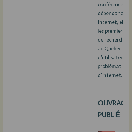
conférences su
dépendance à
Internet, elle a
les premiers t
de recherche ré
au Québec aup
d’utilisateurs
problématique
d’Internet.
OUVRAGE
PUBLIÉ