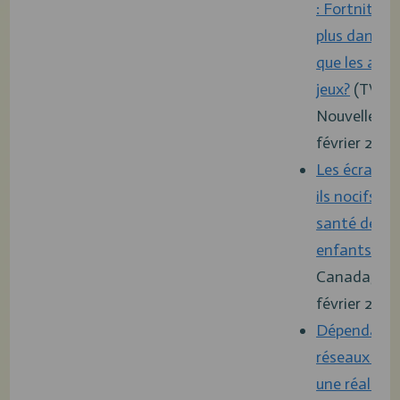
: Fortnite es
plus danger
que les autr
jeux?
(TVA
Nouvelles, 2
février 2023
Les écrans 
ils nocifs po
santé de no
enfants?
(R
Canada, 10
février 2020
Dépendance
réseaux soc
une réalité 