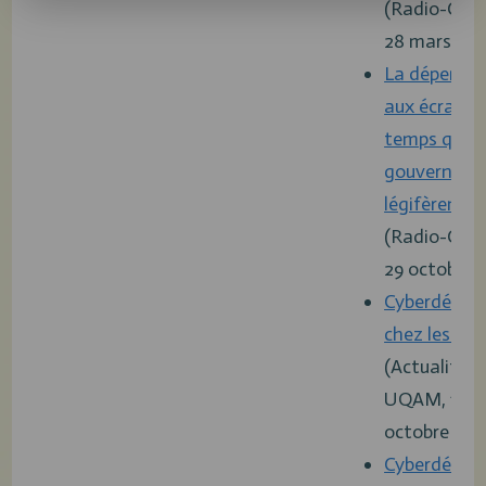
(Radio-Can
28 mars 20
La dépenda
aux écrans: 
temps que l
gouverneme
légifèrent!»
(Radio-Can
29 octobre 
Cyberdépen
chez les ad
(Actualités
UQAM, 10
octobre 202
Cyberdépen