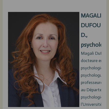
MAGALI
DUFOUR
, 
D.,
psycholog
Magali Dufour
docteure en
psychologie,
psychologue e
professeure tit
au Départeme
psychologie de
l’Université du