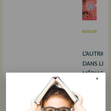
L'AUTRICE
DANS LES
MÉDIAS
Temps d’éc
chez les jeu
«je suis là à
gaspiller ma