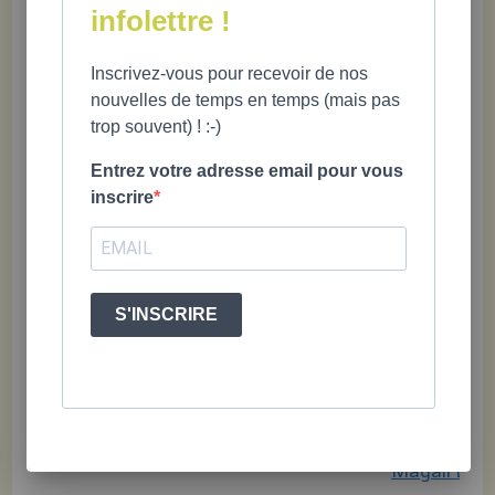
utiles pour r
infolettre !
son temps
d’écran
(Le
Inscrivez-vous pour recevoir de nos
nouvelles de temps en temps (mais pas
Devoir, 21
trop souvent) ! :-)
septembre 
À l’aide, mo
Entrez votre adresse email pour vous
inscrire
passe des h
sur ses jeux
vidéos!
(L'actualité,
S'INSCRIRE
juin 2025)
Les jeunes e
réseaux soc
entrevue av
Magali Duf