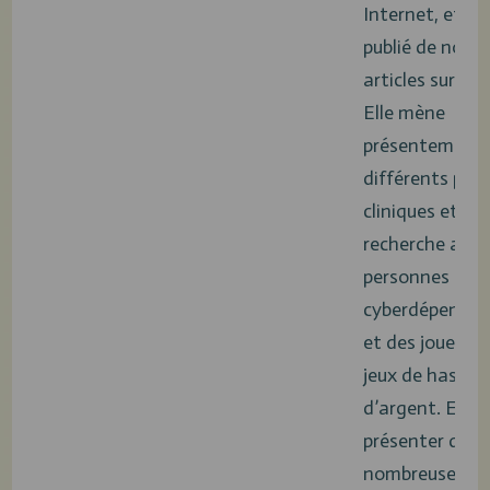
Internet, et ell
publié de nomb
articles sur le s
Elle mène
présentement
différents proj
cliniques et de
recherche aupr
personnes
cyberdépenda
et des joueurs 
jeux de hasard
d’argent. En pl
présenter de
nombreuses