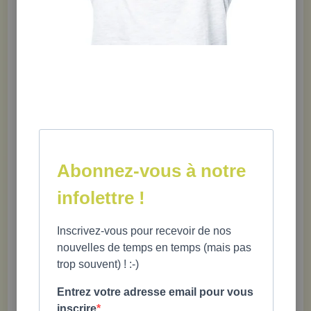
échanges?
Les Éditions Midi trente garantissent la qualité
de ses livres et outils. Nous recommandons à nos
client·e·s d'inspecter leur commande dès réception. Un
échange ou un remboursement (de la valeur des articles
au moment de l'achat) est possible en cas de défaut
seulement, et ce dans les 30 jours suivant la réception de
la commande. Une photo ou le retour du produit peuvent
être exigés. Aucun remboursement, sauf en cas d'erreur de
Abonnez-vous à notre
notre part.
infolettre !
Communiquez avec nous pour connaître notre procédure
Inscrivez-vous pour recevoir de nos
de retour à
info@miditrente.ca
.
nouvelles de temps en temps (mais pas
trop souvent) ! :-)
» Est-ce possible de récupérer ma commande à
Entrez votre adresse email pour vous
votre boutique?
Oui, c'est possible! Lorsque vous
inscrire