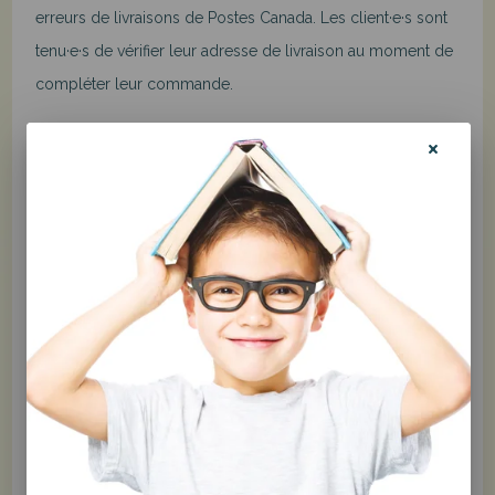
erreurs de livraisons de Postes Canada. Les client·e·s sont
tenu·e·s de vérifier leur adresse de livraison au moment de
compléter leur commande.
» Qu'arrive-t-il si j'ai omis d'indiquer un numéro
d'appartement ou si j'ai fait une erreur dans mon
adresse?
Pour tout colis nous ayant été retourné en raison
d’une erreur dans la livraison qui origine du·de la client·e
(oubli d’inscrire le numéro d’appartement ou erreur
d’adresse, par exemple) des frais de livraison pour le
renvoi sont exigés, soit le tarif de base de Postes Canada +
taxes, même si la commande est de plus de 75$ + taxes et
bénéficiait donc originalement de la livraison gratuite.
» Comment ça fonctionne pour les retours ou les