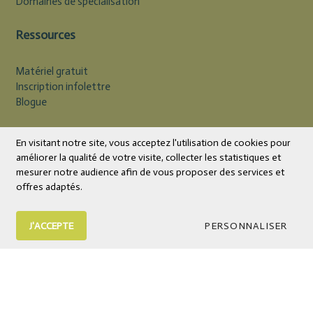
Domaines de spécialisation
Ressources
Matériel gratuit
Inscription infolettre
Blogue
Devise
CAD
En visitant notre site, vous acceptez l'utilisation de cookies pour
améliorer la qualité de votre visite, collecter les statistiques et
mesurer notre audience afin de vous proposer des services et
offres adaptés.
J'ACCEPTE
PERSONNALISER
© 2026 Éditions Midi Trente | Livres et outils psychoéducatifs
Tous droits réservés.
Boutique en ligne
par Panierdachat™