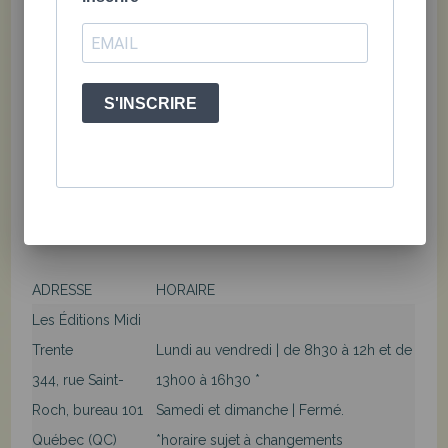
procédez à la finalisation de votre commande,
sélectionner l'option « Ramassage en magasin ». Dès le
moment ou vous recevrez un courriel vous informant que
S'INSCRIRE
votre commande est prête, vous pourrez passer nous voir
durant nos heures d'ouverture pour ramasser votre
commande. C'est encore mieux si vous nous contactez
pour programmer votre ramassage en magasin! Adresse
pour la récupération en boutique :
ADRESSE
HORAIRE
Les Éditions Midi
Trente
Lundi au vendredi | de 8h30 à 12h et de
344, rue Saint-
13h00 à 16h30 *
Roch, bureau 101
Samedi et dimanche | Fermé.
Québec (QC)
*horaire sujet à changements