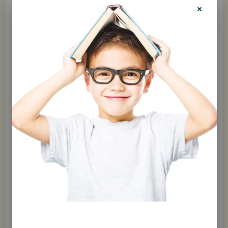
Pour acheter
en librairie
Pour acheter
Nos livres et nos
outils sont
en ligne
distribués dans
Visitez le site Web
toutes les bonnes
de
Pirouette
librairies
Éditions
pour faire
francophones en
votre commande !
France et en
Belgique.
Demandez-les à
votre libraire !